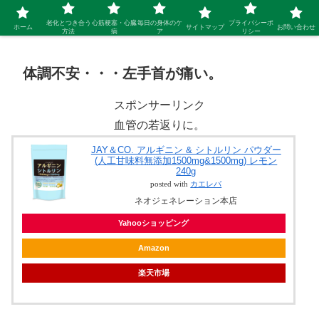
シニア 新しい人生を開拓するブログ
老化とつき合う
心筋梗塞・心臓
毎日の身体のケ
プライバシーポ
ホーム
サイトマップ
お問い合わせ
方法
病
ア
リシー
体調不安・・・左手首が痛い。
スポンサーリンク
血管の若返りに。
JAY＆CO. アルギニン & シトルリン パウダー
(人工甘味料無添加1500mg&1500mg) レモン
240g
posted with
カエレバ
ネオジェネレーション本店
Yahooショッピング
Amazon
楽天市場