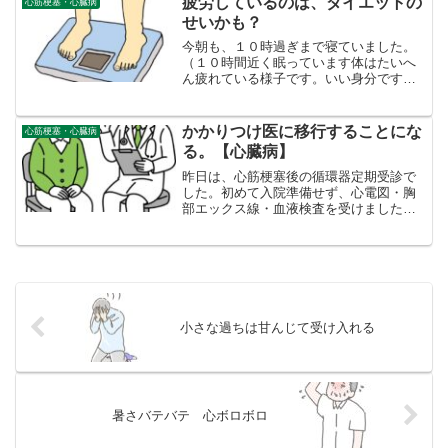
疲労しているのは、ダイエットの
心筋梗塞・心臓病
こんにゃくゼリー。格安...
せいかも？
今朝も、１０時過ぎまで寝ていました。
（１０時間近く眠っています体はたいへ
ん疲れている様子です。いい身分ですね
⇒そうですね。でも昼間遊んでいるわけ
ではありません。毎朝、体重計に乗って
いますが、最近いよいよ６７㎏台に近づ
かかりつけ医に移行することにな
心筋梗塞・心臓病
いています。もしかすると...
る。【心臓病】
昨日は、心筋梗塞後の循環器定期受診で
した。初めて入院準備せず、心電図・胸
部エックス線・血液検査を受けました。
結果、問題がないということでした（夜
遅く晩御飯食べたので、中性脂肪だけ非
常に悪かった以外）、「前に開業医で今
後診察の話が出ていました...
小さな過ちは甘んじて受け入れる
暑さバテバテ 心ボロボロ