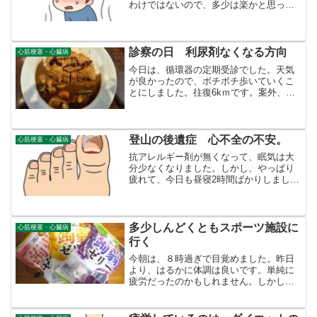
わけではないので、多少は楽かと思って
いましたが、大間違いでした。夜も、気
温は下がりません。総合距離１０キロ以
上は歩きます。（前アプリで測ったら１
５ｋｍ！）４時間ぐらいで...
診察の日 利尿剤なくなる方向
心筋梗塞・心臓病
今日は、循環器の定期受診でした。天気
が良かったので、ボチボチ歩いていくこ
とにしました。往復6kｍです。案外、都
会の人より田舎の人はあまり歩かないか
もしれません。いつもは、自家用車かバ
スですから。循環器科は、年寄りばかり
いつものことですが、私...
登山の後遺症 心不全の不安。
心筋梗塞・心臓病
抗アレルギー剤が無くなって、眠気は大
分少なくなりました。しかし、やっぱり
疲れて、今日も昼寝2時間ばかりしまし
た。体重も、登山後６７㎏あったものが
四日目にして６９㎏になってしまいまし
た。体重が増えると、心不全ではない
か？と、不安に駆り立てられ...
多少しんどくともスポーツ施設に
心筋梗塞・心臓病
行く
今朝は、８時過ぎで目覚めました。昨日
より、はるかに体調は良いです。単純に
疲労だったのかもしれません。しかし、
体調は良いといっても、若いころのよう
に、すべて絶好調ということはなくて、
ややしんどいです。⇩ この頃食べている