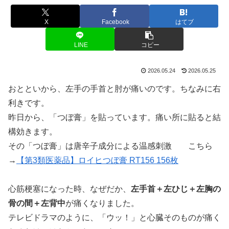
X
Facebook
はてブ
LINE
コピー
2026.05.24
2026.05.25
おとといから、左手の手首と肘が痛いのです。ちなみに右
利きです。
昨日から、「つぼ膏」を貼っています。痛い所に貼ると結
構効きます。
その「つぼ膏」は唐辛子成分による温感刺激 こちら
→
【第3類医薬品】ロイヒつぼ膏 RT156 156枚
心筋梗塞になった時、なぜだか、
左手首＋左ひじ＋左胸の
骨の間＋左背中
が痛くなりました。
テレビドラマのように、「ウッ！」と心臓そのものが痛く