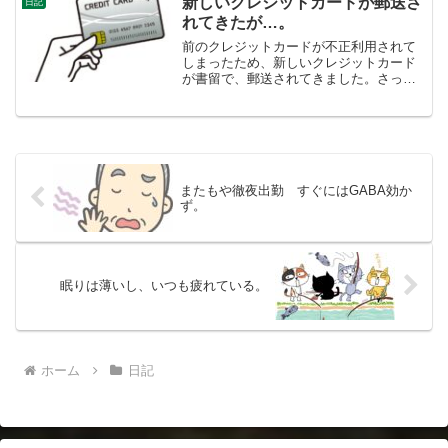
新しいクレジットカードが郵送さ
日記
保険料）をまとめる作業...
れてきたが…。
前のクレジットカードが不正利用されて
しまったため、新しいクレジットカード
が書留で、郵送されてきました。さっそ
く利用しているネットのサービスのクレ
ジット番号の情報を書き換えしようと
は、全く思えませんでした。またどこか
で不正利用されるのでは？私...
またもや徹夜出勤 すぐにはGABA効か
ず。
眠りは薄いし、いつも疲れている。
ホーム
日記