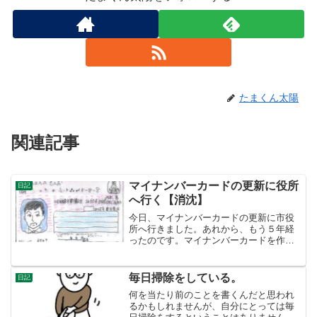
たまくん太陽
関連記事
マイナンバーカードの更新に役所
日記
へ行く【消沈】
今日、マイナンバーカードの更新に市役
所へ行きました。あれから、もう５年経
ったのです。マイナンバーカードを作っ
た時は、市役所には行きませんでした。
確か、イオンの証明写真機から申請した
ような。更新の時には、市役所に出向か
毎日掃除をしている。
日記
ないといけないんですね。...
何を当たり前のことを書くんだと思われ
るかもしれませんが、自分にとっては毎