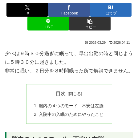
X
Facebook
はてブ
LINE
コピー
2026.03.29
2026.04.11
夕べは９時３０分過ぎに眠って、早出出勤の時と同じよう
に５時３０分に起きました。
非常に眠い。２日分を８時間眠った所で解消できません。
目次
脳内の４つのモード 不安は左脳
入院中の入眠のためにやったこと