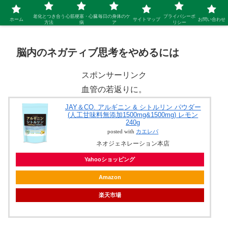
シニア 新しい人生を開拓するブログ
老化とつき合う
心筋梗塞・心臓
毎日の身体のケ
プライバシーポ
ホーム
サイトマップ
お問い合わせ
方法
病
ア
リシー
脳内のネガティブ思考をやめるには
スポンサーリンク
血管の若返りに。
JAY＆CO. アルギニン & シトルリン パウダー
(人工甘味料無添加1500mg&1500mg) レモン
240g
posted with
カエレバ
ネオジェネレーション本店
Yahooショッピング
Amazon
楽天市場