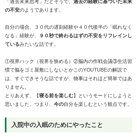
「過去未来思考」だとそうで、
過去の経験に基づいた未来
の不安
のようであります。
自分の場合、３０代の遅刻経験や４０代後半の「眠れなく
なる」経験が、
９０秒で終わるはずの不安をリフレインし
ている
みたいな話です。
①視界ハック（視界を狭める）②脳内の作戦会議③生活習
慣で脳をゴミ屋敷にしないとかこのYOUTUBEの解説で
は、すぐできそうな話ですが、物事はそれほど簡単ではあ
りません。
とりあえず、【
寝る前を楽しむ
】というモードにしようと
思いました。つまり、
今の
自分を楽しむという観点です。
入院中の入眠のためにやったこと