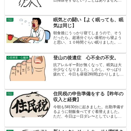
日掃除をするということはありません。
そういう習慣が無かっただけです。毎日
掃除しなくても、汚れたら掃除するんで
しょ？そうでもないです。自分が耐えら
れるのだったら、少々汚れ...
眠気との闘い【よく眠っても、眠
日記
気は同じ】
朝食後にうっかり寝てしまうので、そう
だったら、超過分ぐらい最初から寝よう
と思い、１０時間ぐらい眠りました。と
ころが、やっぱり眠いのです。睡魔に打
ち勝つというのが毎日の目標です。なん
とか過去のブログを直したり、新しい記
登山の後遺症 心不全の不安。
心筋梗塞・心臓病
事をあげる勉強をしていま...
抗アレルギー剤が無くなって、眠気は大
分少なくなりました。しかし、やっぱり
疲れて、今日も昼寝2時間ばかりしまし
た。体重も、登山後６７㎏あったものが
四日目にして６９㎏になってしまいまし
た。体重が増えると、心不全ではない
か？と、不安に駆り立てられ...
住民税の申告準備をする【昨年の
日記
収入と経費】
今朝も5時30分に起きました。出勤準備す
るように朝飯食べてすぐ着替えました。
ただ、今日は一日ダレ〜としていまし
た。でも、車の汚れを落とすことと、住
民税の申告のための準備を目的に決めて
いました。昨年の収入や経費（医療費や