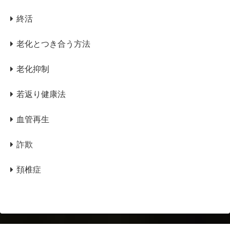
終活
老化とつき合う方法
老化抑制
若返り健康法
血管再生
詐欺
頚椎症