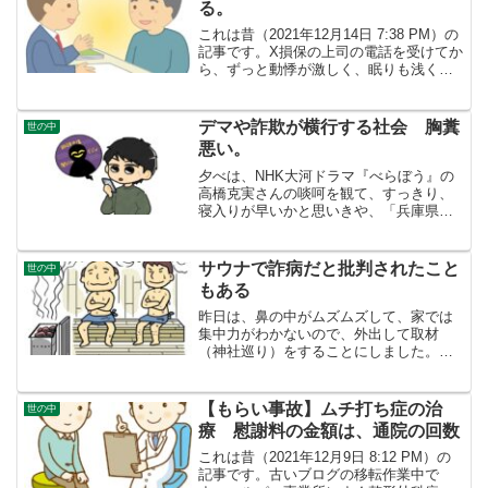
る。
これは昔（2021年12月14日 7:38 PM）の
記事です。X損保の上司の電話を受けてか
ら、ずっと動悸が激しく、眠りも浅く体
調悪いです。また昔の膠原病が復活しな
いか心配です。今は、たいへんつらいけ
れども、弁護士に相談してなんとか打開
デマや詐欺が横行する社会 胸糞
世の中
策を見...
悪い。
夕べは、NHK大河ドラマ『べらぼう』の
高橋克実さんの啖呵を観て、すっきり、
寝入りが早いかと思いきや、「兵庫県の
維新県議の情報漏洩」と「タイ・ミャン
マー国境付近の詐欺拠点摘発」のニュー
スを見ていたら胸糞悪くなって、あたま
サウナで詐病だと批判されたこと
世の中
がぐるぐる巡りだし、２...
もある
昨日は、鼻の中がムズムズして、家では
集中力がわかないので、外出して取材
（神社巡り）をすることにしました。早
めにふろに入り、夜はテレビを観て、夜
の１０時過ぎにはベッドで横になりまし
た。鼻づまりはあるもののおかげで、大
【もらい事故】ムチ打ち症の治
世の中
分良くなりました！テレビの...
療 慰謝料の金額は、通院の回数
これは昔（2021年12月9日 8:12 PM）の
記事です。古いブログの移転作業中で