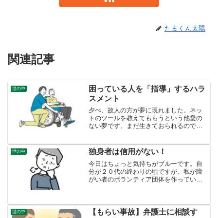
たまくん太陽
関連記事
困っている人を「指導」するハラ
世の中
スメント
夕べ、故人の方が夢に現れました。ネッ
トのツールを教えてもらうという他愛の
ない夢です。まだ生きておられるのでは
ないかと、その時、夢の中で思ってしま
いました。自分が障がい者の運動を始め
たきっかけは、障がいがあるから気の毒
独身者は信用がない！
世の中
だとか思ったからではあり...
今日はちょっと気持ちがブルーです。自
分が２０代の終わりの頃ですが、私が障
がい者のボランティア団体を作ってい
て、ある社会党の代議士の奥さんに言わ
れたことですが、「結婚してない人間の
言うことなんか信用できない。」まあ、
現代の熱烈な自民党支持者は...
【もらい事故】弁護士に相談す
世の中