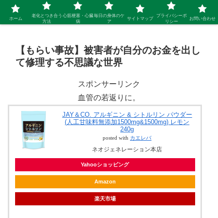
シニア 新しい人生を開拓するブログ
老化とつき合う
心筋梗塞・心臓
毎日の身体のケ
プライバシーポ
ホーム
サイトマップ
お問い合わせ
方法
病
ア
リシー
【もらい事故】被害者が自分のお金を出し
て修理する不思議な世界
スポンサーリンク
血管の若返りに。
JAY＆CO. アルギニン & シトルリン パウダー
(人工甘味料無添加1500mg&1500mg) レモン
240g
posted with
カエレバ
ネオジェネレーション本店
Yahooショッピング
Amazon
楽天市場