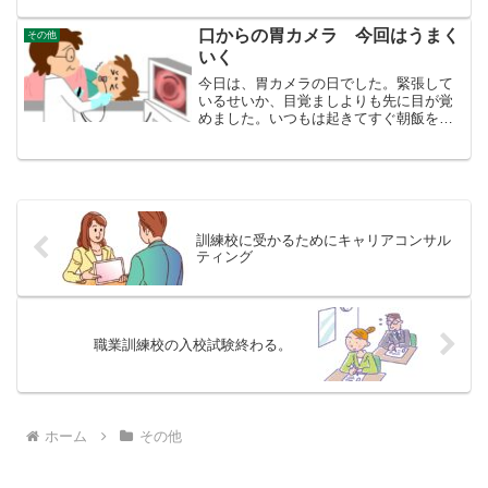
のです。次から、エクセルの勉強に移っ
ていきます。体力は落ちてない...
口からの胃カメラ 今回はうまく
その他
いく
今日は、胃カメラの日でした。緊張して
いるせいか、目覚ましよりも先に目が覚
めました。いつもは起きてすぐ朝飯を食
べ薬を飲むのですが、今日は何も飲みま
せん。胃カメラは初めての病院いままで
胃カメラをやっていた病院は、人気の病
院で、すぐ予約が取れませ...
訓練校に受かるためにキャリアコンサル
ティング
職業訓練校の入校試験終わる。
ホーム
その他