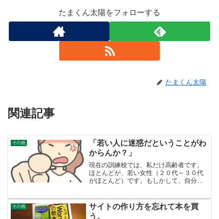
たまくん太陽をフォローする
たまくん太陽
関連記事
「若い人に迷惑だということがわ
その他
からんか？」
現在の訓練校では、私だけ高齢者です。
ほとんどが、若い女性（２０代～３０代
がほとんど）です。もしかして、自分の
存在そのものが「迷惑」ではないか。冒
頭の台詞が頭の中でリフレインしていま
す。ハローワークで言われた言葉冒頭の
サイトの作り方を忘れて本を買
その他
言葉は、私が６１歳の時、...
う。