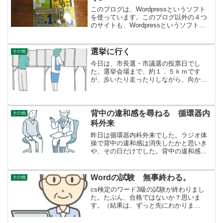
このブログは、Wordpressというソフト
を使っています。このブログ以外の４つ
のサイトも、Wordpressというソフトに
切り替えようという作業をしているので
すが、初期設定の仕方をすっかり忘れて
いました。一番最初は、県立図書館で
選挙に行く
その他
Wordp...
今日は、市長選・市議選の投票日でし
た。選挙会場まで、約１．５ｋｍです
が、歩いたり走ったりしながら、向かい
ました。あまり入れたいと心から思う人
がいるわけではないですが、自分の一票
がどこまで生かされるか、わかりません
が（あまり生かされたためしが...
背中の違和感を尋ねる 循環器内
その他
科外来
昨日は循環器内科外来でした。ラジオ体
操で背中の違和感は消失したかと思いき
や、その日だけでした。背中の違和感が
あるとやはり不安です。「万一」に備え
て、入院準備ためのでかいリュックサッ
クを担いでいきました。バスに乗ろうと
Wordの試験 無事終わる。
その他
思ったが、病院まで歩いて...
cs検定のワード3級の試験が終わりまし
た。たぶん、合格ではないか？思いま
す。（結果は、ずっと先にわかりま
す。）試験対策で、家でも早打ちの練習
した成果です。ともかく試験は終わった