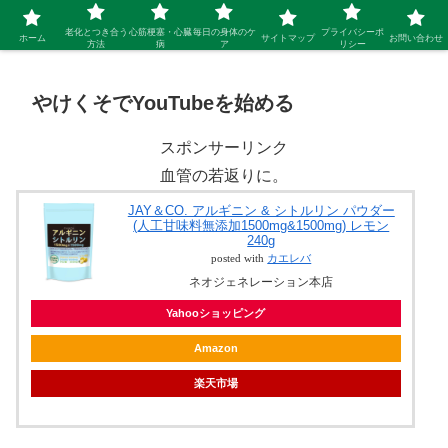
シニア 新しい人生を開拓するブログ
老化とつき合う
心筋梗塞・心臓
毎日の身体のケ
プライバシーポ
ホーム
サイトマップ
お問い合わせ
方法
病
ア
リシー
やけくそでYouTubeを始める
スポンサーリンク
血管の若返りに。
JAY＆CO. アルギニン & シトルリン パウダー
(人工甘味料無添加1500mg&1500mg) レモン
240g
posted with
カエレバ
ネオジェネレーション本店
Yahooショッピング
Amazon
楽天市場