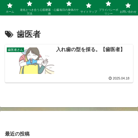
シニア 新しい人生を開拓するブログ
老化とつき合う
心筋梗塞・心臓
毎日の身体のケ
プライバシーポ
ホーム
サイトマップ
お問い合わせ
方法
病
ア
リシー
歯医者
入れ歯の型を採る。【歯医者】
歯医者さん
2025.04.18
最近の投稿