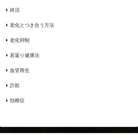
終活
老化とつき合う方法
老化抑制
若返り健康法
血管再生
詐欺
頚椎症