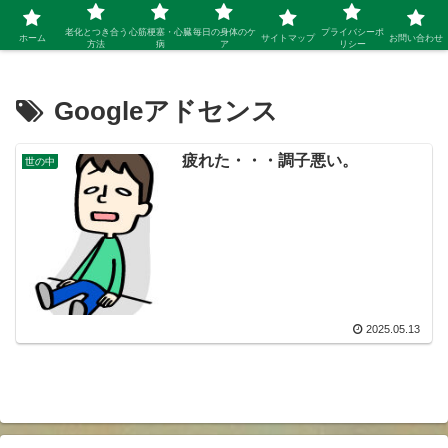
シニア 新しい人生を開拓するブログ
老化とつき合う
心筋梗塞・心臓
毎日の身体のケ
プライバシーポ
ホーム
サイトマップ
お問い合わせ
方法
病
ア
リシー
Googleアドセンス
疲れた・・・調子悪い。
世の中
2025.05.13