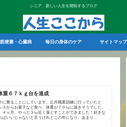
シニア 新しい人生を開拓するブログ
筋梗塞・心臓病
毎日の身体のケア
サイトマップ
体重６７ｋｇ台を達成
計に乗ることにしています。公共職業訓練に行っていたと
レスからお菓子など食べ、体重が７０㎏に届きそうでした。
、４ヶ月、やっと３㎏近く落とすことができました！好きな
ればいいじゃないと言うけれどこの年になり、あまり...