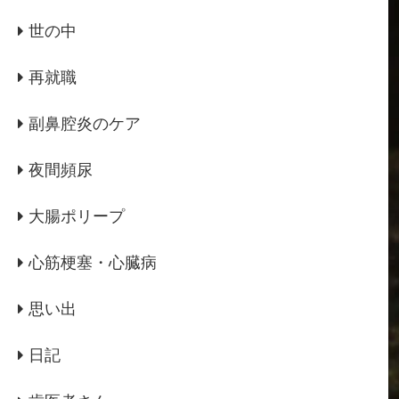
世の中
再就職
副鼻腔炎のケア
夜間頻尿
大腸ポリープ
心筋梗塞・心臓病
思い出
日記