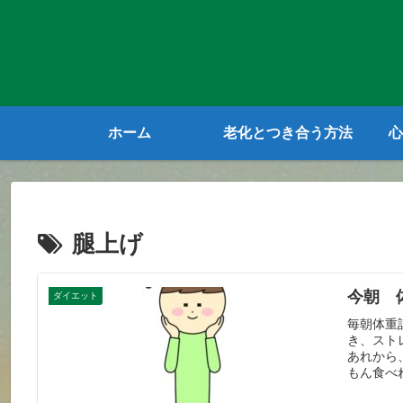
ホーム
老化とつき合う方法
心
腿上げ
今朝 
ダイエット
毎朝体重
き、スト
あれから
もん食べ