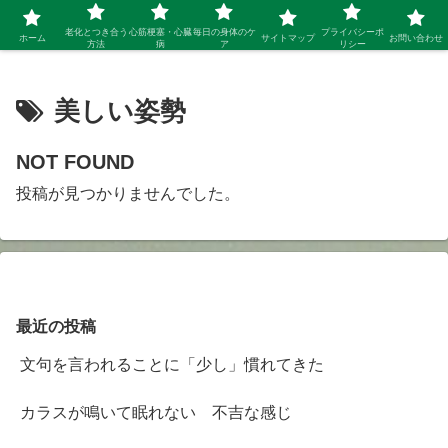
シニア 新しい人生を開拓するブログ
老化とつき合う
心筋梗塞・心臓
毎日の身体のケ
プライバシーポ
ホーム
サイトマップ
お問い合わせ
方法
病
ア
リシー
美しい姿勢
NOT FOUND
投稿が見つかりませんでした。
最近の投稿
文句を言われることに「少し」慣れてきた
カラスが鳴いて眠れない 不吉な感じ