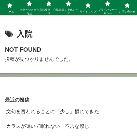
シニア 新しい人生を開拓するブログ
老化とつき合う
心筋梗塞・心臓
毎日の身体のケ
プライバシーポ
ホーム
サイトマップ
お問い合わせ
方法
病
ア
リシー
入院
NOT FOUND
投稿が見つかりませんでした。
最近の投稿
文句を言われることに「少し」慣れてきた
カラスが鳴いて眠れない 不吉な感じ