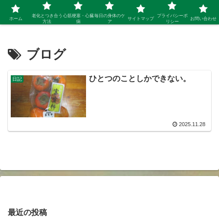
シニア 新しい人生を開拓するブログ
老化とつき合う
心筋梗塞・心臓
毎日の身体のケ
プライバシーポ
ホーム
サイトマップ
お問い合わせ
方法
病
ア
リシー
ブログ
ひとつのことしかできない。
日記
2025.11.28
最近の投稿