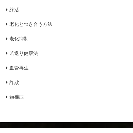
終活
老化とつき合う方法
老化抑制
若返り健康法
血管再生
詐欺
頚椎症